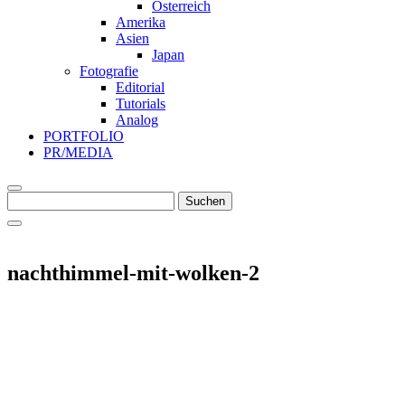
Österreich
Amerika
Asien
Japan
Fotografie
Editorial
Tutorials
Analog
PORTFOLIO
PR/MEDIA
Suche
Suchen
nach
nachthimmel-mit-wolken-2