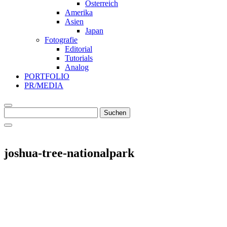
Österreich
Amerika
Asien
Japan
Fotografie
Editorial
Tutorials
Analog
PORTFOLIO
PR/MEDIA
Suche
Suchen
nach
joshua-tree-nationalpark