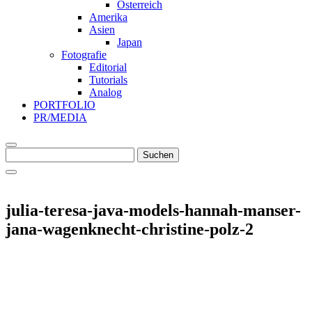
Österreich
Amerika
Asien
Japan
Fotografie
Editorial
Tutorials
Analog
PORTFOLIO
PR/MEDIA
Suche
Suchen
nach
julia-teresa-java-models-hannah-manser-
jana-wagenknecht-christine-polz-2