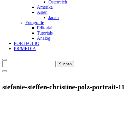
Österreich
Amerika
Asien
Japan
Fotografie
Editorial
Tutorials
Analog
PORTFOLIO
PR/MEDIA
Suche
Suchen
nach
stefanie-steffen-christine-polz-portrait-11