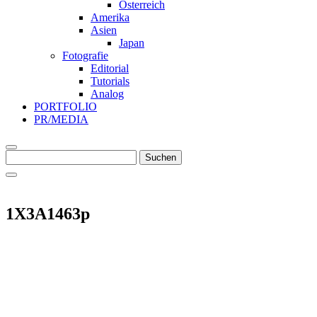
Österreich
Amerika
Asien
Japan
Fotografie
Editorial
Tutorials
Analog
PORTFOLIO
PR/MEDIA
Suche
Suchen
nach
1X3A1463p